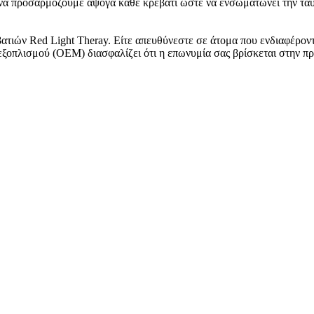
 προσαρμόζουμε άψογα κάθε κρεβάτι ώστε να ενσωματώνει την ταυτό
ών Red Light Theray. Είτε απευθύνεστε σε άτομα που ενδιαφέρονται 
οπλισμού (OEM) διασφαλίζει ότι η επωνυμία σας βρίσκεται στην πρώ