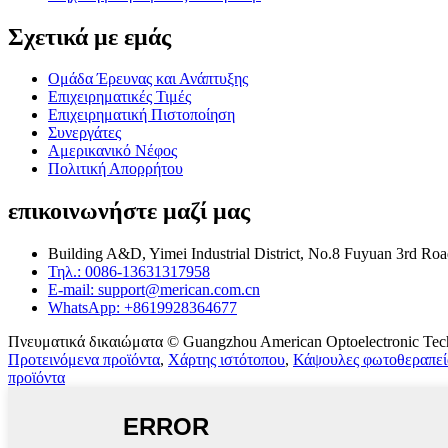
Σχετικά με εμάς
Ομάδα Έρευνας και Ανάπτυξης
Επιχειρηματικές Τιμές
Επιχειρηματική Πιστοποίηση
Συνεργάτες
Αμερικανικό Νέφος
Πολιτική Απορρήτου
επικοινωνήστε μαζί μας
Building A&D, Yimei Industrial District, No.8 Fuyuan 3rd Roa
Τηλ.: 0086-13631317958
E-mail: support@merican.com.cn
WhatsApp: +8619928364677
Πνευματικά δικαιώματα © Guangzhou American Optoelectronic Tech
Προτεινόμενα προϊόντα
,
Χάρτης ιστότοπου
,
Κάψουλες φωτοθεραπεί
προϊόντα