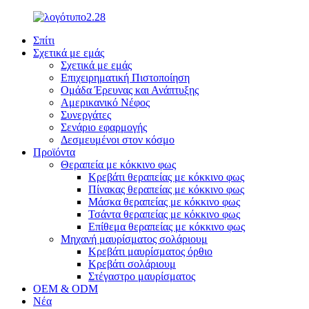
Σπίτι
Σχετικά με εμάς
Σχετικά με εμάς
Επιχειρηματική Πιστοποίηση
Ομάδα Έρευνας και Ανάπτυξης
Αμερικανικό Νέφος
Συνεργάτες
Σενάριο εφαρμογής
Δεσμευμένοι στον κόσμο
Προϊόντα
Θεραπεία με κόκκινο φως
Κρεβάτι θεραπείας με κόκκινο φως
Πίνακας θεραπείας με κόκκινο φως
Μάσκα θεραπείας με κόκκινο φως
Τσάντα θεραπείας με κόκκινο φως
Επίθεμα θεραπείας με κόκκινο φως
Μηχανή μαυρίσματος σολάριουμ
Κρεβάτι μαυρίσματος όρθιο
Κρεβάτι σολάριουμ
Στέγαστρο μαυρίσματος
OEM & ODM
Νέα