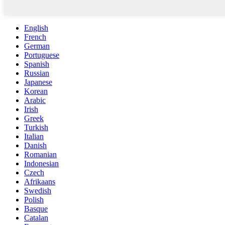
English
French
German
Portuguese
Spanish
Russian
Japanese
Korean
Arabic
Irish
Greek
Turkish
Italian
Danish
Romanian
Indonesian
Czech
Afrikaans
Swedish
Polish
Basque
Catalan