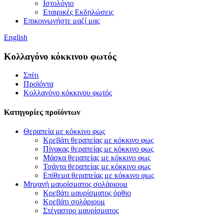
Ιστολόγιο
Εταιρικές Εκδηλώσεις
Επικοινωνήστε μαζί μας
English
Κολλαγόνο κόκκινου φωτός
Σπίτι
Προϊόντα
Κολλαγόνο κόκκινου φωτός
Κατηγορίες προϊόντων
Θεραπεία με κόκκινο φως
Κρεβάτι θεραπείας με κόκκινο φως
Πίνακας θεραπείας με κόκκινο φως
Μάσκα θεραπείας με κόκκινο φως
Τσάντα θεραπείας με κόκκινο φως
Επίθεμα θεραπείας με κόκκινο φως
Μηχανή μαυρίσματος σολάριουμ
Κρεβάτι μαυρίσματος όρθιο
Κρεβάτι σολάριουμ
Στέγαστρο μαυρίσματος