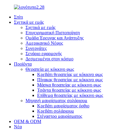
Σπίτι
Σχετικά με εμάς
Σχετικά με εμάς
Επιχειρηματική Πιστοποίηση
Ομάδα Έρευνας και Ανάπτυξης
Αμερικανικό Νέφος
Συνεργάτες
Σενάριο εφαρμογής
Δεσμευμένοι στον κόσμο
Προϊόντα
Θεραπεία με κόκκινο φως
Κρεβάτι θεραπείας με κόκκινο φως
Πίνακας θεραπείας με κόκκινο φως
Μάσκα θεραπείας με κόκκινο φως
Τσάντα θεραπείας με κόκκινο φως
Επίθεμα θεραπείας με κόκκινο φως
Μηχανή μαυρίσματος σολάριουμ
Κρεβάτι μαυρίσματος όρθιο
Κρεβάτι σολάριουμ
Στέγαστρο μαυρίσματος
OEM & ODM
Νέα