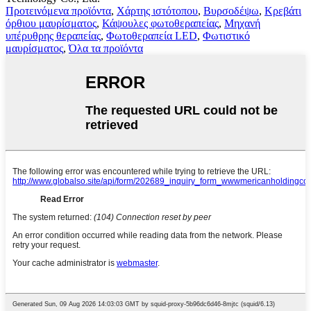
Προτεινόμενα προϊόντα
,
Χάρτης ιστότοπου
,
Βυρσοδέψω
,
Κρεβάτι
όρθιου μαυρίσματος
,
Κάψουλες φωτοθεραπείας
,
Μηχανή
υπέρυθρης θεραπείας
,
Φωτοθεραπεία LED
,
Φωτιστικό
μαυρίσματος
,
Όλα τα προϊόντα