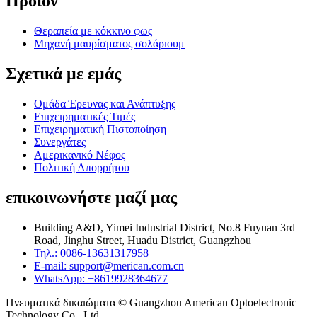
Προϊόν
Θεραπεία με κόκκινο φως
Μηχανή μαυρίσματος σολάριουμ
Σχετικά με εμάς
Ομάδα Έρευνας και Ανάπτυξης
Επιχειρηματικές Τιμές
Επιχειρηματική Πιστοποίηση
Συνεργάτες
Αμερικανικό Νέφος
Πολιτική Απορρήτου
επικοινωνήστε μαζί μας
Building A&D, Yimei Industrial District, No.8 Fuyuan 3rd
Road, Jinghu Street, Huadu District, Guangzhou
Τηλ.: 0086-13631317958
E-mail: support@merican.com.cn
WhatsApp: +8619928364677
Πνευματικά δικαιώματα © Guangzhou American Optoelectronic
Technology Co., Ltd.