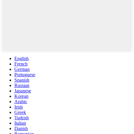
English
French
German
Portuguese
Spanish
Russian
Japanese
Korean
Arabic
Irish
Greek
Turkish
Italian
Danish
Romanian