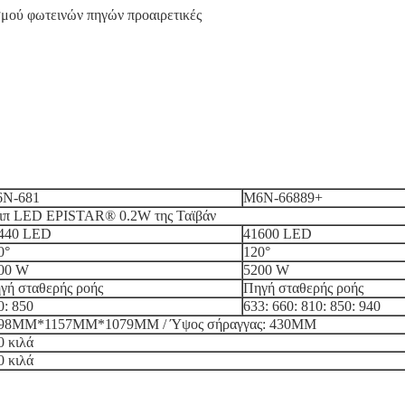
μού φωτεινών πηγών προαιρετικές
N-681
M6N-66889+
ιπ LED EPISTAR® 0.2W της Ταϊβάν
440 LED
41600 LED
0°
120°
00 W
5200 W
γή σταθερής ροής
Πηγή σταθερής ροής
0: 850
633: 660: 810: 850: 940
98MM*1157MM*1079MM / Ύψος σήραγγας: 430MM
0 κιλά
0 κιλά