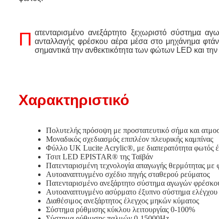
Πατενταρισμένο ανεξάρτητο ξεχωριστό σύστημα αγωγών φρέσκου αέρα, ο όγκος
ανταλλαγής φρέσκου αέρα μέσα στο μηχάνημα φτάν
σημαντικά την ανθεκτικότητα των φώτων LED και την
Χαρακτηριστικό
Πολυτελής πρόσοψη με προστατευτικό σήμα και ατμο
Μοναδικός σχεδιασμός επιπλέον πλευρικής καμπίνας
Φύλλο UK Lucite Acrylic®, με διαπερατότητα φωτός 
Τσιπ LED EPISTAR® της Ταϊβάν
Πατενταρισμένη τεχνολογία απαγωγής θερμότητας με 
Αυτοαναπτυγμένο σχέδιο πηγής σταθερού ρεύματος
Πατενταρισμένο ανεξάρτητο σύστημα αγωγών φρέσκο
Αυτοαναπτυγμένο ασύρματο έξυπνο σύστημα ελέγχου
Διαθέσιμος ανεξάρτητος έλεγχος μηκών κύματος
Σύστημα ρύθμισης κύκλου λειτουργίας 0-100%
Σύστημα ρύθμισης παλμών 0-15000Hz