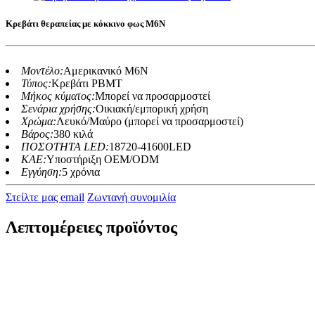
Κρεβάτι θεραπείας με κόκκινο φως M6N
Μοντέλο:
Αμερικανικό M6N
Τύπος:
Κρεβάτι PBMT
Μήκος κύματος:
Μπορεί να προσαρμοστεί
Σενάρια χρήσης:
Οικιακή/εμπορική χρήση
Χρώμα:
Λευκό/Μαύρο (μπορεί να προσαρμοστεί)
Βάρος:
380 κιλά
ΠΟΣΟΤΗΤΑ LED:
18720-41600LED
ΚΑΕ:
Υποστήριξη OEM/ODM
Εγγύηση:
5 χρόνια
Στείλτε μας email
Ζωντανή συνομιλία
Λεπτομέρειες προϊόντος