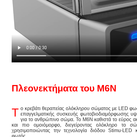
Πλεονεκτήματα του M6N
Το κρεβάτι θεραπείας ολόκληρου σώματος με LED φως Merican-M6N είναι ένα είδος
επαγγελματικής συσκευής φωτοβιοδιαμόρφωσης υψη
για το ανθρώπινο σώμα. Το M6N καθιστά το εύρος α
και πιο ομοιόμορφο, διεγείροντας ολόκληρο το σ
χρησιμοποιώντας την τεχνολογία διόδου Stimu-LED 
φωτός.