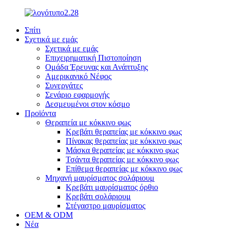
Σπίτι
Σχετικά με εμάς
Σχετικά με εμάς
Επιχειρηματική Πιστοποίηση
Ομάδα Έρευνας και Ανάπτυξης
Αμερικανικό Νέφος
Συνεργάτες
Σενάριο εφαρμογής
Δεσμευμένοι στον κόσμο
Προϊόντα
Θεραπεία με κόκκινο φως
Κρεβάτι θεραπείας με κόκκινο φως
Πίνακας θεραπείας με κόκκινο φως
Μάσκα θεραπείας με κόκκινο φως
Τσάντα θεραπείας με κόκκινο φως
Επίθεμα θεραπείας με κόκκινο φως
Μηχανή μαυρίσματος σολάριουμ
Κρεβάτι μαυρίσματος όρθιο
Κρεβάτι σολάριουμ
Στέγαστρο μαυρίσματος
OEM & ODM
Νέα