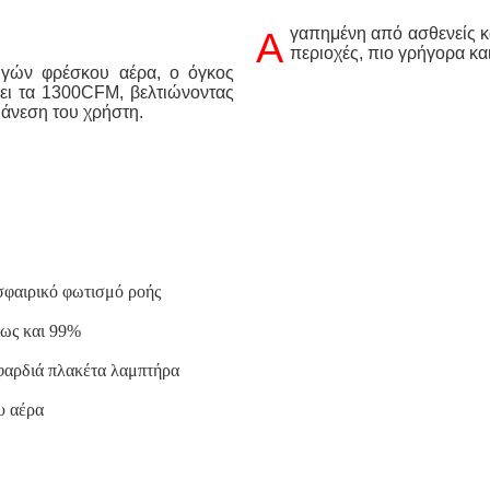
Αγαπημένη από ασθενείς και επαγγελματίες, η κάψουλα στοχεύει στις προβληματικές
περιοχές, πιο γρήγορα κα
ει τα 1300CFM, βελτιώνοντας
 άνεση του χρήστη.
σφαιρικό φωτισμό ροής
έως και 99%
φαρδιά πλακέτα λαμπτήρα
υ αέρα